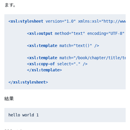
ます。
<
xsl:stylesheet
version
=
"1.0"
xmlns:xsl
=
"http://www.
<
xsl:output
method
=
"text"
encoding
=
"UTF-8"
 /
<
xsl:template
match
=
"text()"
 />
<
xsl:template
match
=
"/book/chapter/title/tex
<
xsl:copy-of
select
=
"."
 />
</
xsl:template
>
</
xsl:stylesheet
>
結果