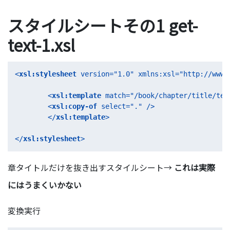
スタイルシートその1 get-
text-1.xsl
<
xsl:stylesheet
version
=
"1.0"
xmlns:xsl
=
"http://www.
<
xsl:template
match
=
"/book/chapter/title/tex
<
xsl:copy-of
select
=
"."
 />
</
xsl:template
>
</
xsl:stylesheet
>
章タイトルだけを抜き出すスタイルシート→
これは実際
にはうまくいかない
変換実行