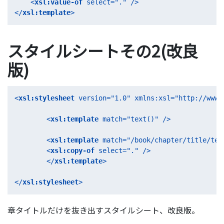
<
xsl:value-of
select
=
"."
 />
</
xsl:template
>
スタイルシートその2(改良
版)
<
xsl:stylesheet
version
=
"1.0"
xmlns:xsl
=
"http://www.
<
xsl:template
match
=
"text()"
 />
<
xsl:template
match
=
"/book/chapter/title/tex
<
xsl:copy-of
select
=
"."
 />
</
xsl:template
>
</
xsl:stylesheet
>
章タイトルだけを抜き出すスタイルシート、改良版。