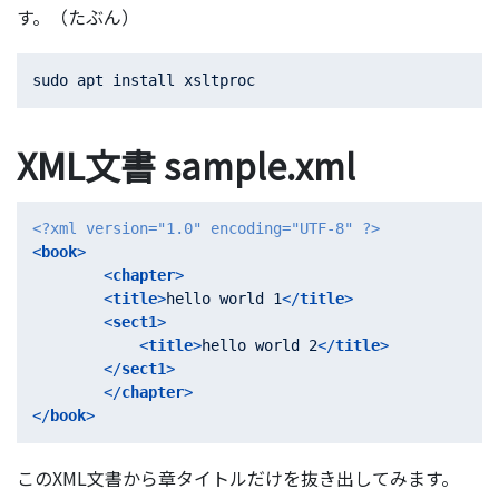
す。（たぶん）
XML文書 sample.xml
<?xml version="1.0" encoding="UTF-8" ?>
<
book
>
<
chapter
>
<
title
>
hello world 1
</
title
>
<
sect1
>
<
title
>
hello world 2
</
title
>
</
sect1
>
</
chapter
>
</
book
>
このXML文書から章タイトルだけを抜き出してみます。