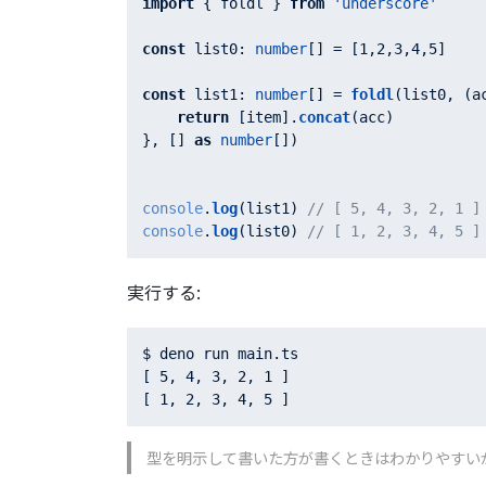
import
 { foldl } 
from
'underscore'
const
list0
: 
number
[] = [
1
,
2
,
3
,
4
,
5
]

const
list1
: 
number
[] = 
foldl
(list0, (
a
return
 [item].
concat
(acc)

}, [] 
as
number
[])

console
.
log
(list1) 
// [ 5, 4, 3, 2, 1 ]
console
.
log
(list0) 
// [ 1, 2, 3, 4, 5
実行する:
$ deno run main.ts

[ 5, 4, 3, 2, 1 ]

型を明示して書いた方が書くときはわかりやすい