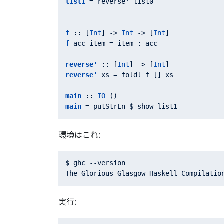
list1
 = reverse' list0

f
 :: [
Int
] -> 
Int
 -> [
Int
f
 acc item = item : acc

reverse'
 :: [
Int
] -> [
Int
reverse'
 xs = foldl f [] xs

main
 :: 
IO
main
環境はこれ:
$ ghc --version

実行: