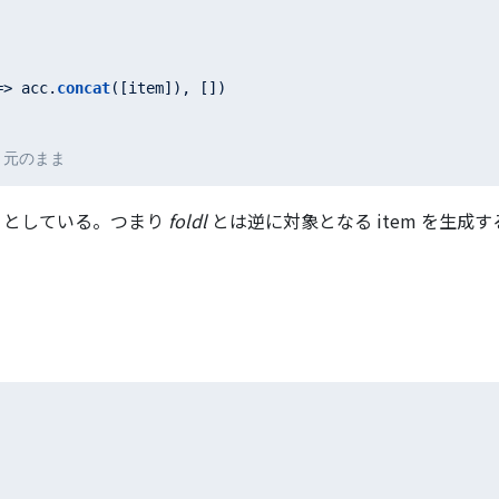
=>
 acc.
concat
([item]), [])

 ] 元のまま
としている。つまり
foldl
とは逆に対象となる item を生成