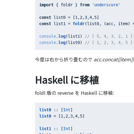
import
 { foldr } 
from
'underscore'
const
 list0 = [
1
,
2
,
3
,
4
,
5
const
 list1 = 
foldr
(list0, 
(
acc, item
) 
console
.
log
(list1) 
// [ 5, 4, 3, 2, 1 ]
console
.
log
(list0) 
// [ 1, 2, 3, 4, 5
今度は右から折り畳むので
acc.concat([item])
Haskell に移植
foldl 版の reverse を Haskell に移植:
list0
 :: [
Int
list0
 = [
1
,
2
,
3
,
4
,
5
]

list1
 :: [
Int