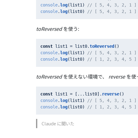
console
.
log
(list1) 
// [ 5, 4, 3, 2, 
console
.
log
(list0) 
// [ 5, 4, 3, 2
toReversed
を使う:
const
 list1 = list0.
toReversed
console
.
log
(list1) 
// [ 5, 4, 3, 2, 
console
.
log
(list0) 
// [ 1, 2, 3, 4, 5
toReversed
を使えない環境で、
reverse
を使
const
 list1 = [...list0].
reverse
console
.
log
(list1) 
// [ 5, 4, 3, 2, 
console
.
log
(list0) 
// [ 1, 2, 3, 4, 5
Claude に聞いた