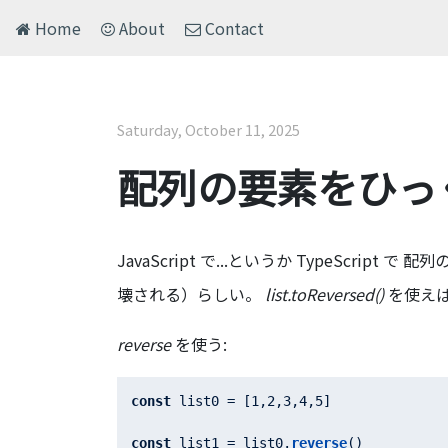
Home
About
Contact
Saturday, October 11, 2025
配列の要素をひっくり返す
JavaScript で...というか TypeScript
壊される）らしい。
list.toReversed()
を使え
reverse
を使う:
const
 list0 = [
1
,
2
,
3
,
4
,
5
]

const
 list1 = list0.
reverse