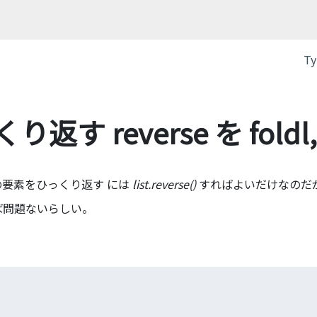
Ty
 reverse を foldl, 
 で 配列の要素をひっくり返す には
list.reverse()
すればよいだけなのだ
ば問題ないらしい。