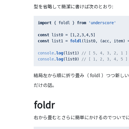
型を省略して簡潔に書けば次のとおり:
import
 { foldl } 
from
'underscore'
const
 list0 = [
1
,
2
,
3
,
4
,
5
const
 list1 = 
foldl
(list0, 
(
acc, item
) 
console
.
log
(list1) 
// [ 5, 4, 3, 2, 1 ]
console
.
log
(list0) 
// [ 1, 2, 3, 4, 5
結局左から順に折り畳み（ foldl ）つつ
だけの話。
foldr
右から畳むとさらに簡単にかけるのでついで