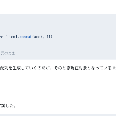
=>
 [item].
concat
(acc), [])

 ] 元のまま
新しい配列を生成していくのだが、そのとき現在対象となっている i
に試した。