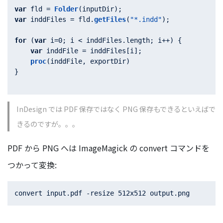
var
 fld = 
Folder
var
 inddFiles = fld.
getFiles
(
"*.indd"
);

for
 (
var
 i=
0
; i < inddFiles.
length
; i++) {

var
 inddFile = inddFiles[i];

proc
(inddFile, exportDir)

}

InDesign では PDF 保存ではなく PNG 保存もできるといえばで
きるのですが。。。
PDF から PNG へは ImageMagick の convert コマンドを
つかって変換: