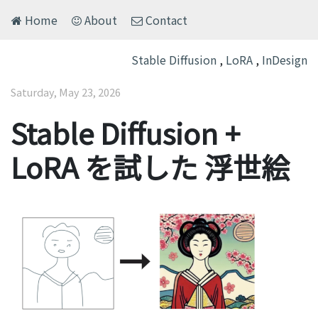
Home
About
Contact
Stable Diffusion
,
LoRA
,
InDesign
Saturday, May 23, 2026
Stable Diffusion +
LoRA を試した 浮世絵