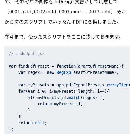
で、 それぞれの画像を InDesign 文書として用意して
（0001.indd, 0002.indd, 0003.indd, ... 0032.indd） そこ
から次のスクリプトでいったん PDF に変換しました。
参考まで、使ったスクリプトをここに残しておきます。
// indd2pdf.jsx
var
 findPdfPreset = 
function
(
aPartOfPresetName
){

var
 regex = 
new
RegExp
(aPartOfPresetName);

var
 myPresets = app.
pdfExportPresets
.
everyItem
()
for
(
var
 i=
0
; i<myPresets.
length
; i++){

if
( myPresets[i].
match
(regex) ){

return
 myPresets[i];

        }

    }

return
null
;

};
