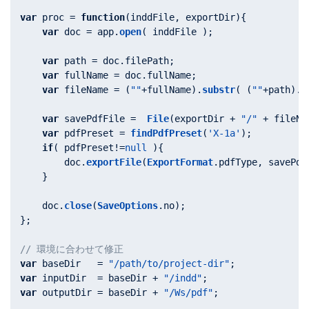
var
 proc = 
function
(
inddFile, exportDir
){

var
 doc = app.
open
( inddFile );

var
 path = doc.
filePath
;

var
 fullName = doc.
fullName
;

var
 fileName = (
""
+fullName).
substr
( (
""
+path).
l
var
 savePdfFile =  
File
(exportDir + 
"/"
 + fileNa
var
 pdfPreset = 
findPdfPreset
(
'X-1a'
);

if
( pdfPreset!=
null
 ){

        doc.
exportFile
(
ExportFormat
.
pdfType
, savePdf
    }

    doc.
close
(
SaveOptions
.
no
);

};

// 環境に合わせて修正
var
 baseDir   = 
"/path/to/project-dir"
var
 inputDir  = baseDir + 
"/indd"
var
 outputDir = baseDir + 
"/Ws/pdf"
;
